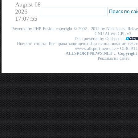
August 08
2026
17:07:55
Powered by
PHP-Fusion
copyright © 2002 - 2012 by Nick Jones. Release
GNU Affero GPL
v3.
Data powered by Oddspedia
Новости спорта. Все права защищены При использовании текст
«www.allsport-news.net» ОБЯЗА
ALLSPORT-NEWS.NET
:: Copyright
Реклама на сайте