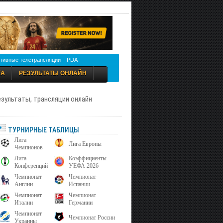
тивные телетрансляции
PDA
ТА
РЕЗУЛЬТАТЫ ОНЛАЙН
результаты, трансляции онлайн
ТУРНИРНЫЕ ТАБЛИЦЫ
Лига
Лига Европы
Чемпионов
Лига
Коэффициенты
Конференций
УЕФА 2026
Чемпионат
Чемпионат
Англии
Испании
Чемпионат
Чемпионат
Италии
Германии
Чемпионат
Чемпионат России
Украины