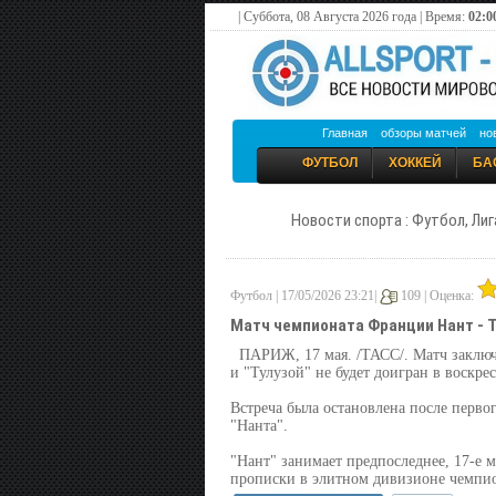
| Суббота, 08 Августа 2026 года | Время:
02:0
Главная
обзоры матчей
но
ФУТБОЛ
ХОККЕЙ
БА
Новости спорта : Футбол, Лиг
Футбол | 17/05/2026 23:21|
109 |
Оценка:
Матч чемпионата Франции Нант - Т
ПАРИЖ, 17 мая. /ТАСС/. Матч заклю
и "Тулузой" не будет доигран в воскре
Встреча была остановлена после перво
"Нанта".
"Нант" занимает предпоследнее, 17-е 
прописки в элитном дивизионе чемпио