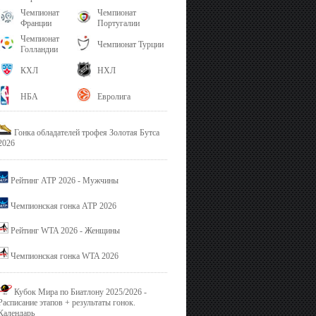
Чемпионат
Чемпионат
Франции
Португалии
Чемпионат
Чемпионат Турции
Голландии
КХЛ
НХЛ
НБА
Евролига
Гонка обладателей трофея Золотая Бутса
2026
Рейтинг ATP 2026 - Мужчины
Чемпионская гонка ATP 2026
Рейтинг WTA 2026 - Женщины
Чемпионская гонка WTA 2026
Кубок Мира по Биатлону 2025/2026 -
Расписание этапов + результаты гонок.
Календарь