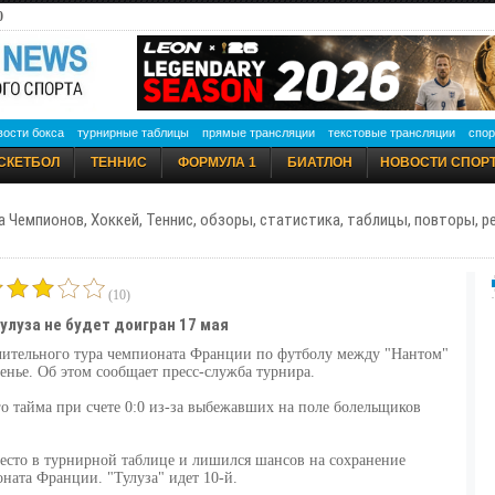
0
вости бокса
турнирные таблицы
прямые трансляции
текстовые трансляции
спор
СКЕТБОЛ
ТЕННИС
ФОРМУЛА 1
БИАТЛОН
НОВОСТИ СПОР
а Чемпионов, Хоккей, Теннис, обзоры, статистика, таблицы, повторы, 
(10)
улуза не будет доигран 17 мая
чительного тура чемпионата Франции по футболу между "Нантом"
сенье. Об этом сообщает пресс-служба турнира.
го тайма при счете 0:0 из-за выбежавших на поле болельщиков
место в турнирной таблице и лишился шансов на сохранение
ната Франции. "Тулуза" идет 10-й.