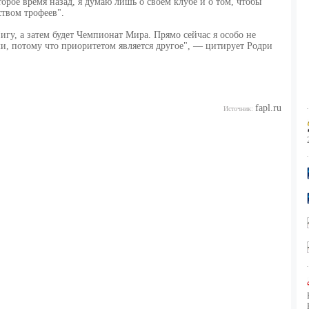
торое время назад, я думаю лишь о своем клубе и о том, чтобы
твом трофеев".
гу, а затем будет Чемпионат Мира. Прямо сейчас я особо не
ми, потому что приоритетом является другое", — цитирует Родри
fapl.ru
Источник: