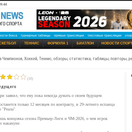
09:44
вости бокса
турнирные таблицы
прямые трансляции
текстовые трансляции
спор
СКЕТБОЛ
ТЕННИС
ФОРМУЛА 1
БИАТЛОН
НОВОСТИ СПОР
а Чемпионов, Хоккей, Теннис, обзоры, статистика, таблицы, повторы, 
(10)
будущего
 заявил, что ему пока некогда думать о своем будущем.
останется только 12 месяцев по контракту, и 29-летнего испанца
 "Реала".
ишь концовка сезона Премьер-Лиги и ЧМ-2026, о чем игрок
и накануне.