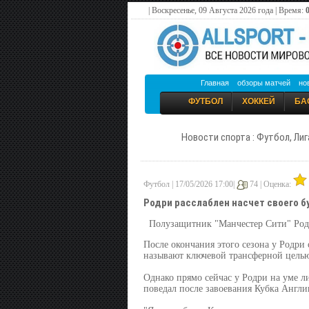
| Воскресенье, 09 Августа 2026 года | Время:
Главная
обзоры матчей
но
ФУТБОЛ
ХОККЕЙ
БА
Новости спорта : Футбол, Лиг
Футбол | 17/05/2026 17:00|
74 |
Оценка:
Родри расслаблен насчет своего 
Полузащитник "Манчестер Сити" Родри
После окончания этого сезона у Родри 
называют ключевой трансферной целью
Однако прямо сейчас у Родри на уме л
поведал после завоевания Кубка Англи