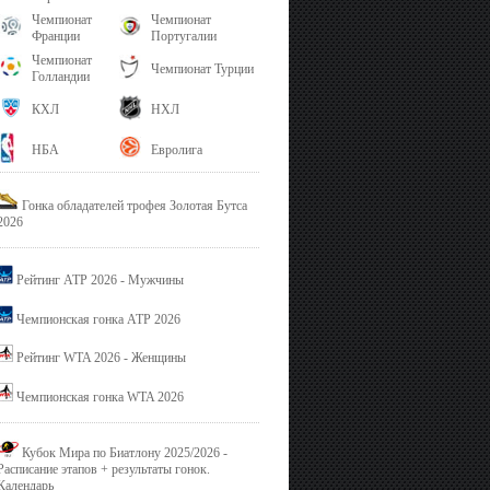
Чемпионат
Чемпионат
Франции
Португалии
Чемпионат
Чемпионат Турции
Голландии
КХЛ
НХЛ
НБА
Евролига
Гонка обладателей трофея Золотая Бутса
2026
Рейтинг ATP 2026 - Мужчины
Чемпионская гонка ATP 2026
Рейтинг WTA 2026 - Женщины
Чемпионская гонка WTA 2026
Кубок Мира по Биатлону 2025/2026 -
Расписание этапов + результаты гонок.
Календарь