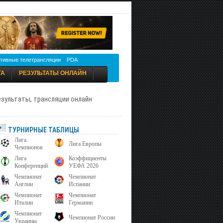
тивные телетрансляции
PDA
ТА
РЕЗУЛЬТАТЫ ОНЛАЙН
результаты, трансляции онлайн
ТУРНИРНЫЕ ТАБЛИЦЫ
Лига
Лига Европы
Чемпионов
Лига
Коэффициенты
Конференций
УЕФА 2026
Чемпионат
Чемпионат
Англии
Испании
Чемпионат
Чемпионат
Италии
Германии
Чемпионат
Чемпионат России
Украины