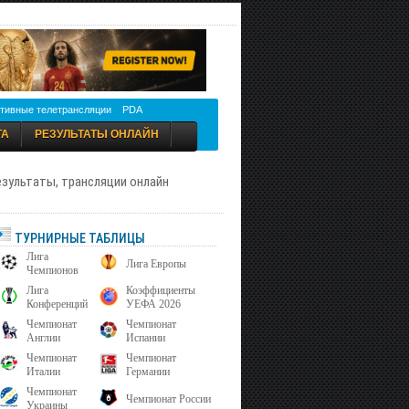
тивные телетрансляции
PDA
ТА
РЕЗУЛЬТАТЫ ОНЛАЙН
результаты, трансляции онлайн
ТУРНИРНЫЕ ТАБЛИЦЫ
Лига
Лига Европы
Чемпионов
Лига
Коэффициенты
Конференций
УЕФА 2026
Чемпионат
Чемпионат
Англии
Испании
Чемпионат
Чемпионат
Италии
Германии
Чемпионат
Чемпионат России
Украины