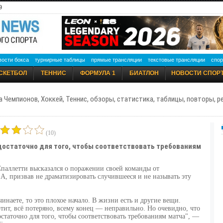
9
вости бокса
турнирные таблицы
прямые трансляции
текстовые трансляции
спор
СКЕТБОЛ
ТЕННИС
ФОРМУЛА 1
БИАТЛОН
НОВОСТИ СПОР
а Чемпионов, Хоккей, Теннис, обзоры, статистика, таблицы, повторы, 
(10)
достаточно для того, чтобы соответствовать требованиям
паллетти высказался о поражении своей команды от
А, призвав не драматизировать случившееся и не называть эту
чинаете, то это плохое начало. В жизни есть и другие вещи.
тит, всё потеряно, всему конец — неправильно. Но очевидно, что
статочно для того, чтобы соответствовать требованиям матча", —