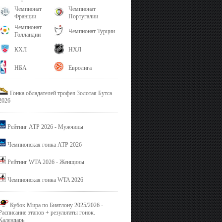
Чемпионат
Чемпионат
Франции
Португалии
Чемпионат
Чемпионат Турции
Голландии
КХЛ
НХЛ
НБА
Евролига
Гонка обладателей трофея Золотая Бутса
2026
Рейтинг ATP 2026 - Мужчины
Чемпионская гонка ATP 2026
Рейтинг WTA 2026 - Женщины
Чемпионская гонка WTA 2026
Кубок Мира по Биатлону 2025/2026 -
Расписание этапов + результаты гонок.
Календарь