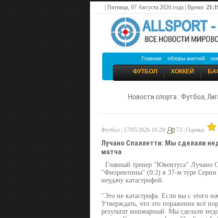
| Пятница, 07 Августа 2026 года | Время:
21:1
Главная
обзоры матчей
но
ФУТБОЛ
ХОККЕЙ
БА
Новости спорта : Футбол, Лиг
Футбол | 17/05/2026 16:29|
73 |
Оценка:
Лучано Спаллетти: Мы сделали не
матча
Главный тренер "Ювентуса" Лучано С
"Фиорентины" (0:2) в 37-м туре Серии 
неудачу катастрофой.
"Это не катастрофа. Если вы с этого на
Утверждать, что это поражение всё пор
результат кошмарный. Мы сделали недо