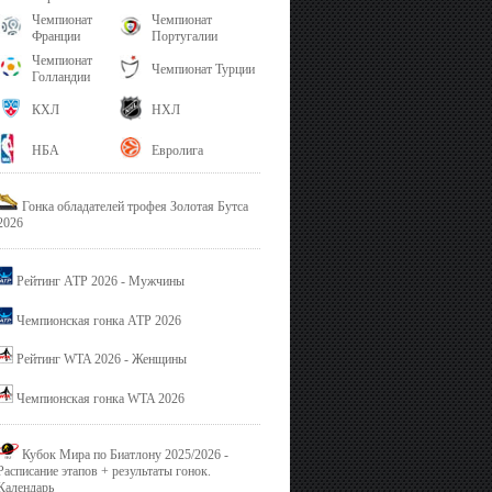
Чемпионат
Чемпионат
Франции
Португалии
Чемпионат
Чемпионат Турции
Голландии
КХЛ
НХЛ
НБА
Евролига
Гонка обладателей трофея Золотая Бутса
2026
Рейтинг ATP 2026 - Мужчины
Чемпионская гонка ATP 2026
Рейтинг WTA 2026 - Женщины
Чемпионская гонка WTA 2026
Кубок Мира по Биатлону 2025/2026 -
Расписание этапов + результаты гонок.
Календарь