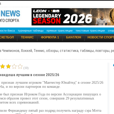
3
вости бокса
турнирные таблицы
прямые трансляции
текстовые трансляции
спор
СКЕТБОЛ
ТЕННИС
ФОРМУЛА 1
БИАТЛОН
НОВОСТИ СПОР
а Чемпионов, Хоккей, Теннис, обзоры, статистика, таблицы, повторы, 
(10)
нандеша лучшим в сезоне 2025/26
признан лучшим игроком "Манчестер Юнайтед" в сезоне 2025/26
ба, и по версии партнеров по команде.
ле был признан Игроком Года по версии Ассоциации пишущих о
ся образом провел этот сезон, совершив 29 результативных
четом всех соревнований.
лили Фернандешу пятый раз подряд получить награду сэра Мэтта