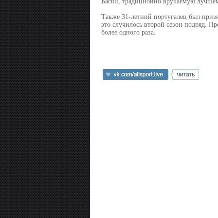
Басби, традиционно вручаемую лучшем
Также 31-летний португалец был приз
это случилось второй сезон подряд. Пр
более одного раза.