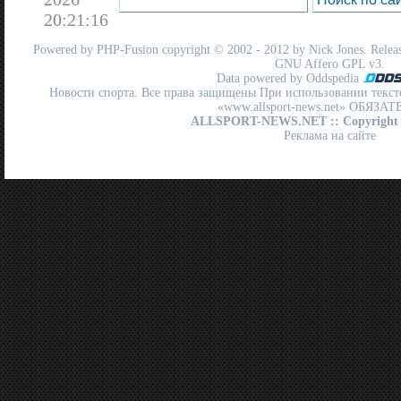
20:21:16
Powered by
PHP-Fusion
copyright © 2002 - 2012 by Nick Jones. Release
GNU Affero GPL
v3.
Data powered by Oddspedia
Новости спорта. Все права защищены При использовании текст
«www.allsport-news.net» ОБЯЗА
ALLSPORT-NEWS.NET
:: Copyright
Реклама на сайте