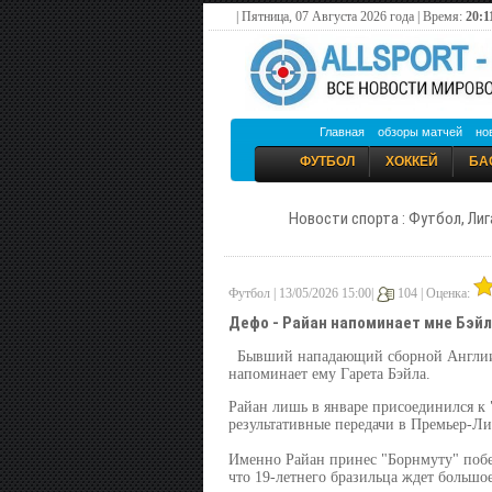
| Пятница, 07 Августа 2026 года | Время:
20:1
Главная
обзоры матчей
но
ФУТБОЛ
ХОККЕЙ
БА
Новости спорта : Футбол, Лиг
Футбол | 13/05/2026 15:00|
104 |
Оценка:
Дефо - Райан напоминает мне Бэйл
Бывший нападающий сборной Англии 
напоминает ему Гарета Бэйла.
Райан лишь в январе присоединился к "
результативные передачи в Премьер-Ли
Именно Райан принес "Борнмуту" побе
что 19-летнего бразильца ждет большое