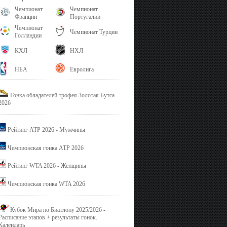
Чемпионат
Чемпионат
Франции
Португалии
Чемпионат
Чемпионат Турции
Голландии
КХЛ
НХЛ
НБА
Евролига
Гонка обладателей трофея Золотая Бутса
2026
Рейтинг ATP 2026 - Мужчины
Чемпионская гонка ATP 2026
Рейтинг WTA 2026 - Женщины
Чемпионская гонка WTA 2026
Кубок Мира по Биатлону 2025/2026 -
Расписание этапов + результаты гонок.
Календарь