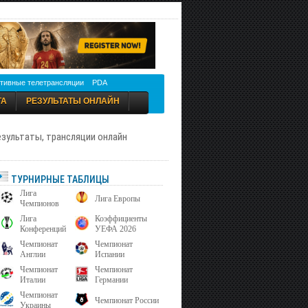
тивные телетрансляции
PDA
ТА
РЕЗУЛЬТАТЫ ОНЛАЙН
результаты, трансляции онлайн
ТУРНИРНЫЕ ТАБЛИЦЫ
Лига
Лига Европы
Чемпионов
Лига
Коэффициенты
Конференций
УЕФА 2026
Чемпионат
Чемпионат
Англии
Испании
Чемпионат
Чемпионат
Италии
Германии
Чемпионат
Чемпионат России
Украины