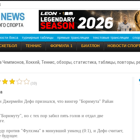
1
вости бокса
турнирные таблицы
прямые трансляции
текстовые трансляции
спор
СКЕТБОЛ
ТЕННИС
ФОРМУЛА 1
БИАТЛОН
НОВОСТИ СПОР
а Чемпионов, Хоккей, Теннис, обзоры, статистика, таблицы, повторы, 
(10)
а
Джермейн Дефо признался, что вингер "Борнмута" Райан
Борнмуту", но с тех пор забил пять голов и отдал две
ге.
ду против "Фулхэма" в минувший уикенд (0:1), и Дефо считает,
 будущее.