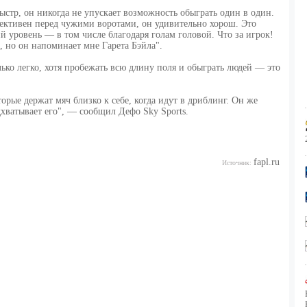
ыстр, он никогда не упускает возможность обыграть один в один.
ективен перед чужими воротами, он удивительно хорош. Это
 уровень — в том числе благодаря голам головой. Что за игрок!
, но он напоминает мне Гарета Бэйла".
ько легко, хотя пробежать всю длину поля и обыграть людей — это
орые держат мяч близко к себе, когда идут в дриблинг. Он же
дхватывает его", — сообщил Дефо Sky Sports.
fapl.ru
Источник: