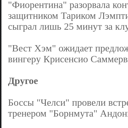
"Фиорентина" разорвала кон
защитником Тариком Лэмпти
сыграл лишь 25 минут за кл
"Вест Хэм" ожидает предло
вингеру Крисенсио Саммерв
Другое
Боссы "Челси" провели встр
тренером "Борнмута" Андон