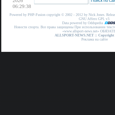
2026
06:29:38
Powered by
PHP-Fusion
copyright © 2002 - 2012 by Nick Jones. Release
GNU Affero GPL
v3.
Data powered by Oddspedia
Новости спорта. Все права защищены При использовании текст
«www.allsport-news.net» ОБЯЗА
ALLSPORT-NEWS.NET
:: Copyright
Реклама на сайте