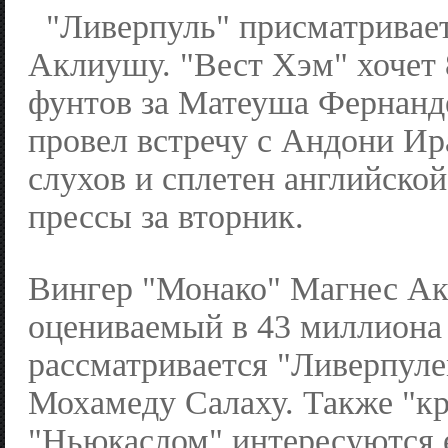
"Ливерпуль" присматривае
Аклиушу. "Вест Хэм" хочет
фунтов за Матеуша Фернанд
провел встречу с Андони Ир
слухов и сплетен английско
прессы за вторник.
Вингер "Монако" Магнес А
оцениваемый в 43 миллиона
рассматривается "Ливерпуле
Мохамеду Салаху. Также "кр
"Ньюкаслом" интересуются 