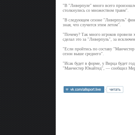
"В "Ливерпуле" много всего произошл
столкнулись со множеством травм".
"В следующем сезоне "Ливерпуль" фин
зная, что случится этим летом".
"Почему? Так много игроков провели х
сделал это за "Ливерпуль", за исключе
"Если пройтись по составу "Манчестер 
сезон выше среднего".
"Исак будет в форме, у Вирца будет го
"Манчестер Юнайтед", — сообщил Мерс