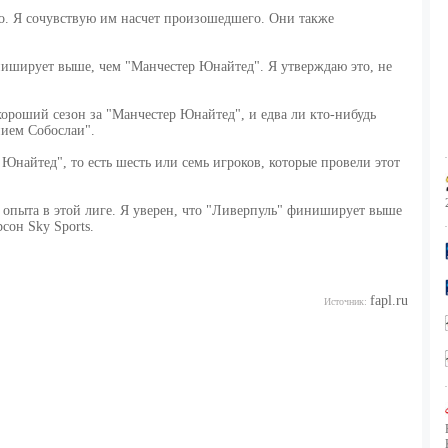
о. Я сочувствую им насчет произошедшего. Они также
иширует выше, чем "Манчестер Юнайтед". Я утверждаю это, не
ороший сезон за "Манчестер Юнайтед", и едва ли кто-нибудь
нием Собослаи".
Юнайтед", то есть шесть или семь игроков, которые провели этот
д опыта в этой лиге. Я уверен, что "Ливерпуль" финиширует выше
он Sky Sports.
fapl.ru
Источник: