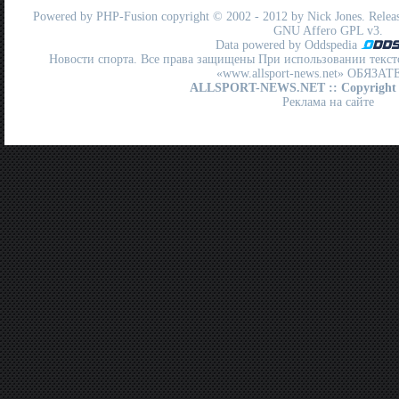
Powered by
PHP-Fusion
copyright © 2002 - 2012 by Nick Jones. Release
GNU Affero GPL
v3.
Data powered by Oddspedia
Новости спорта. Все права защищены При использовании текст
«www.allsport-news.net» ОБЯЗА
ALLSPORT-NEWS.NET
:: Copyright
Реклама на сайте