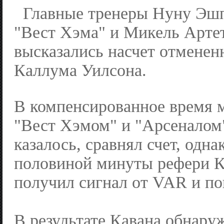
Главные тренеры Нуну Эшп
"Вест Хэма" и Микель Артет
высказались насчет отменен
Каллума Уилсона.
В компенсированное время 
"Вест Хэмом" и "Арсеналом"
казалось, сравнял счет, одна
половиной минуты рефери К
получил сигнал от VAR и по
В результате Кавана обнару