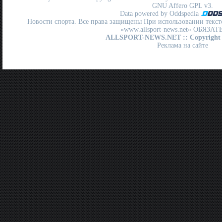
GNU Affero GPL
v3.
Data powered by Oddspedia
Новости спорта. Все права защищены При использовании текст
«www.allsport-news.net» ОБЯЗА
ALLSPORT-NEWS.NET
:: Copyright
Реклама на сайте