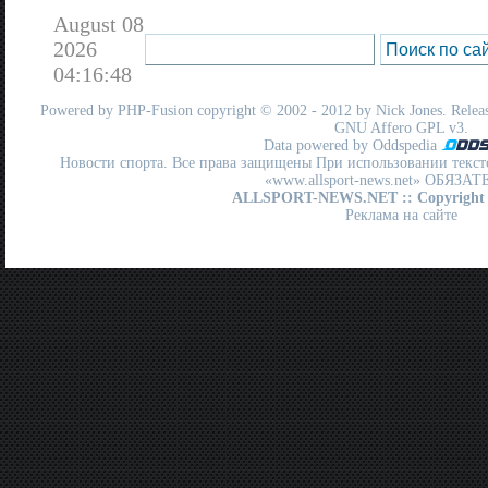
August 08
2026
04:16:48
Powered by
PHP-Fusion
copyright © 2002 - 2012 by Nick Jones. Release
GNU Affero GPL
v3.
Data powered by Oddspedia
Новости спорта. Все права защищены При использовании текст
«www.allsport-news.net» ОБЯЗА
ALLSPORT-NEWS.NET
:: Copyright
Реклама на сайте