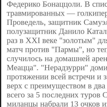
Федерико Бонаццоли. В спи
травмированных — голкипе
Проведель, защитник Самуэл
полузащитник Данило Катал
раз в XXI веке "золотым" дл
матч против "Пармы", но те
случилось на домашней аре
Меацца". "Нерадзурри" дом
протяжении всей встречи и 
верх с преимуществом в два 
всего за 5 последних туров 
миланцы набрали 13 очков и