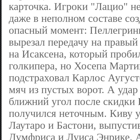
карточка. Игроки "Лацио" н
даже в неполном составе со
опасный момент: Пеллегрин
вырезал передачу на правый
на Исаксена, который проб
голкипера, но Хосепа Марти
подстраховал Карлос Аугус
мяч из пустых ворот. А удар
ближний угол после скидки
получился неточным. Киву у
Лаутаро и Бастони, выпусти
Думфриса и Луиса Энрике. 