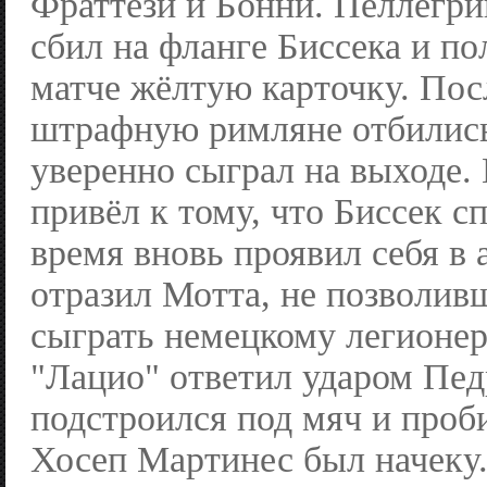
Фраттези и Бонни. Пеллегри
сбил на фланге Биссека и п
матче жёлтую карточку. Пос
штрафную римляне отбились
уверенно сыграл на выходе.
привёл к тому, что Биссек с
время вновь проявил себя в 
отразил Мотта, не позволив
сыграть немецкому легионер
"Лацио" ответил ударом Пед
подстроился под мяч и проб
Хосеп Мартинес был начеку.