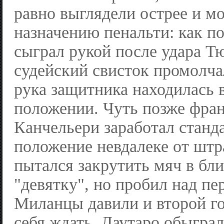
равно выглядели острее и мо
назначению пенальти: как п
сыграл рукой после удара Т
судейский свисток промолча
рука защитника находилась 
положении. Чуть позже фран
Канчельери заработал станд
положение невдалеке от штр
пытался закрутить мяч в б
"девятку", но пробил над пе
Миланцы давили и второй го
себя ждать. Лаутаро обыгра