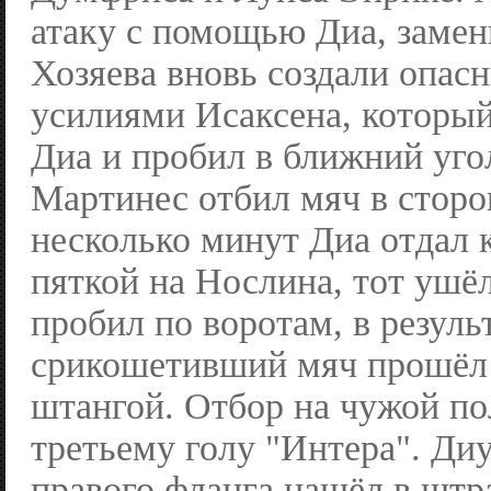
атаку с помощью Диа, заме
Хозяева вновь создали опас
усилиями Исаксена, который
Диа и пробил в ближний уг
Мартинес отбил мяч в сторо
несколько минут Диа отдал 
пяткой на Нослина, тот ушё
пробил по воротам, в резуль
срикошетивший мяч прошёл
штангой. Отбор на чужой по
третьему голу "Интера". Ди
правого фланга нашёл в штр