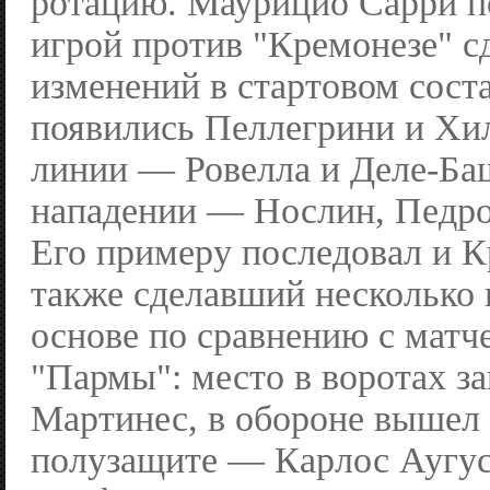
ротацию. Маурицио Сарри п
игрой против "Кремонезе" с
изменений в стартовом соста
появились Пеллегрини и Хил
линии — Ровелла и Деле-Ба
нападении — Нослин, Педро
Его примеру последовал и К
также сделавший несколько 
основе по сравнению с матч
"Пармы": место в воротах з
Мартинес, в обороне вышел 
полузащите — Карлос Аугус