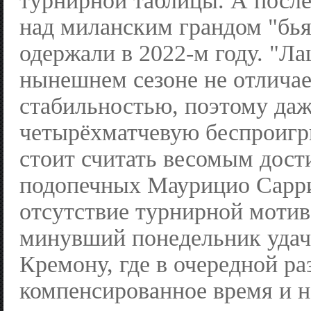
турнирной таблицы. А посл
над миланским грандом "бья
одержали в 2022-м году. "Ла
нынешнем сезоне не отличае
стабильностью, поэтому да
четырёхматчевую беспроиг
стоит считать весомым дос
подопечных Маурицио Сарри
отсутствие турнирной мотив
минувший понедельник удач
Кремону, где в очередной ра
компенсированное время и н