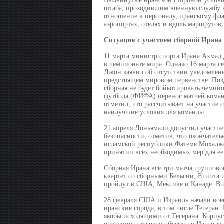
Выдвинутые иранской стороной условия
штаба, проходившим военную службу в
отношение к персоналу, иранскому фла
аэропортах, отелях и вдоль маршрутов,
Ситуация с участием сборной Ирана
11 марта министр спорта Ирана Ахмад 
в чемпионате мира. Однако 16 марта г
Джон заявил об отсутствии уведомлени
предстоящем мировом первенстве. Поз
сборная не будет бойкотировать чемпи
футбола (ФИФА) перенос матчей кома
отметил, что рассчитывает на участие 
наилучшие условия для команды.
21 апреля Доньямали допустил участи
безопасности, отметив, что окончатель
исламской республики Фатеме Мохадже
принятии всех необходимых мер для ее
Сборная Ирана все три матча группово
квартет со сборными Бельгии, Египта 
пройдут в США, Мексике и Канаде. В 
28 февраля США и Израиль начали во
иранские города, в том числе Тегеран.
якобы исходящими от Тегерана. Корпу