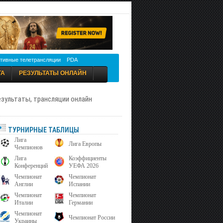
тивные телетрансляции
PDA
ТА
РЕЗУЛЬТАТЫ ОНЛАЙН
результаты, трансляции онлайн
ТУРНИРНЫЕ ТАБЛИЦЫ
Лига
Лига Европы
Чемпионов
Лига
Коэффициенты
Конференций
УЕФА 2026
Чемпионат
Чемпионат
Англии
Испании
Чемпионат
Чемпионат
Италии
Германии
Чемпионат
Чемпионат России
Украины