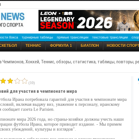
8
вости бокса
турнирные таблицы
прямые трансляции
текстовые трансляции
спор
СКЕТБОЛ
ТЕННИС
ФОРМУЛА 1
БИАТЛОН
НОВОСТИ СПОР
а Чемпионов, Хоккей, Теннис, обзоры, статистика, таблицы, повторы, 
(10)
овий для участия в чемпионате мира
тбола Ирана потребовала гарантий для участия в чемпионате мира
условий, включая выдачу виз, уважение к персоналу, иранскому
сообщает газета Le Parisien.
пионате мира 2026 года, но страны-хозяйки должны учесть наши
дерации футбола Ирана, которое приводит издание. - Мы примем
 своих убеждений, культуры и взглядов".