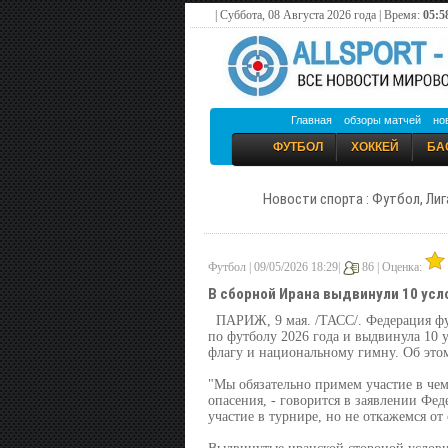
| Суббота, 08 Августа 2026 года | Время:
05:5
Главная
обзоры матчей
но
ФУТБОЛ
ХОККЕЙ
БА
Новости спорта : Футбол, Лиг
Футбол | 09/05/2026 18:29|
86 |
Оценка:
В сборной Ирана выдвинули 10 усл
ПАРИЖ, 9 мая. /ТАСС/. Федерация фу
по футболу 2026 года и выдвинула 10 
флагу и национальному гимну. Об этом 
"Мы обязательно примем участие в чем
опасения, - говорится в заявлении Фе
участие в турнире, но не откажемся от