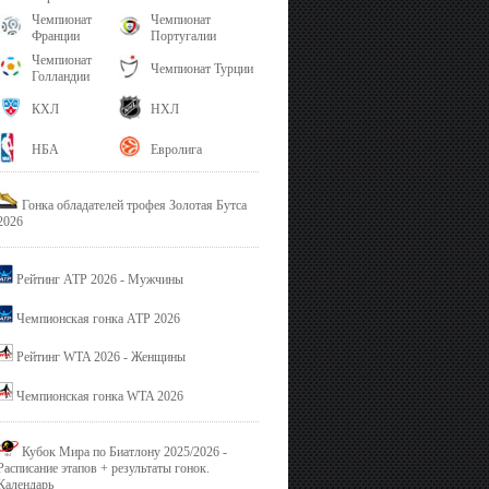
Чемпионат
Чемпионат
Франции
Португалии
Чемпионат
Чемпионат Турции
Голландии
КХЛ
НХЛ
НБА
Евролига
Гонка обладателей трофея Золотая Бутса
2026
Рейтинг ATP 2026 - Мужчины
Чемпионская гонка ATP 2026
Рейтинг WTA 2026 - Женщины
Чемпионская гонка WTA 2026
Кубок Мира по Биатлону 2025/2026 -
Расписание этапов + результаты гонок.
Календарь