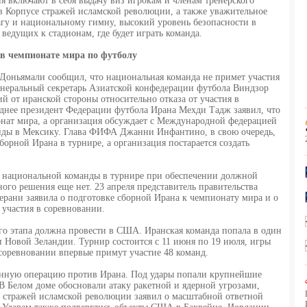
 включают в себя выдачу виз игрокам и членам тренерского
 Корпусе стражей исламской революции, а также уважительное
гу и национальному гимну, высокий уровень безопасности в
 ведущих к стадионам, где будет играть команда.
 в чемпионате мира по футболу
Доньямали сообщил, что национальная команда не примет участия
енеральный секретарь Азиатской конфедерации футбола Виндзор
й от иранской стороны относительно отказа от участия в
днее президент Федерации футбола Ирана Мехди Тадж заявил, что
онат мира, а организация обсуждает с Международной федерацией
нды в Мексику. Глава ФИФА Джанни Инфантино, в свою очередь,
сборной Ирана в турнире, а организация постарается создать
е национальной команды в турнире при обеспечении должной
ного решения еще нет. 23 апреля представитель правительства
рани заявила о подготовке сборной Ирана к чемпионату мира и о
 участия в соревновании.
го этапа должна провести в США. Иранская команда попала в один
и Новой Зеландии. Турнир состоится с 11 июня по 19 июля, игры
соревновании впервые примут участие 48 команд.
енную операцию против Ирана. Под удары попали крупнейшие
 В Белом доме обосновали атаку ракетной и ядерной угрозами,
с стражей исламской революции заявил о масштабной ответной