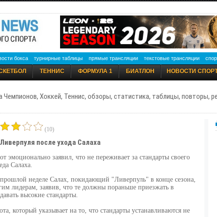
вости бокса
турнирные таблицы
прямые трансляции
текстовые трансляции
спор
СКЕТБОЛ
ТЕННИС
ФОРМУЛА 1
БИАТЛОН
НОВОСТИ СПОР
а Чемпионов, Хоккей, Теннис, обзоры, статистика, таблицы, повторы, 
(10)
Ливерпуля после ухода Салаха
т эмоционально заявил, что не переживает за стандарты своего
да Салаха.
 прошлой неделе Салах, покидающий "Ливерпуль" в конце сезона,
им лидерам, заявив, что те должны пораньше приезжать в
давать высокие стандарты.
та, который указывает на то, что стандарты устанавливаются не