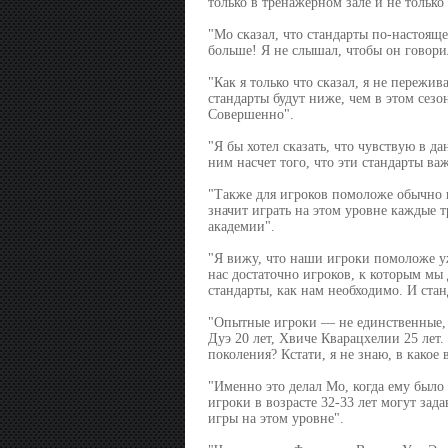
только в тренажерном зале и не тольк
"Мо сказал, что стандарты по-настояще
больше! Я не слышал, чтобы он говорил
"Как я только что сказал, я не пережи
стандарты будут ниже, чем в этом сезо
Совершенно".
"Я бы хотел сказать, что чувствую в да
ним насчет того, что эти стандарты ва
"Также для игроков помоложе обычно и
значит играть на этом уровне каждые т
академии".
"Я вижу, что наши игроки помоложе у
нас достаточно игроков, к которым мы
стандарты, как нам необходимо. И стан
"Опытные игроки — не единственные, к
Дуэ 20 лет, Хвиче Кварацхелии 25 лет.
поколения? Кстати, я не знаю, в какое
"Именно это делал Мо, когда ему было 
игроки в возрасте 32-33 лет могут зад
игры на этом уровне".