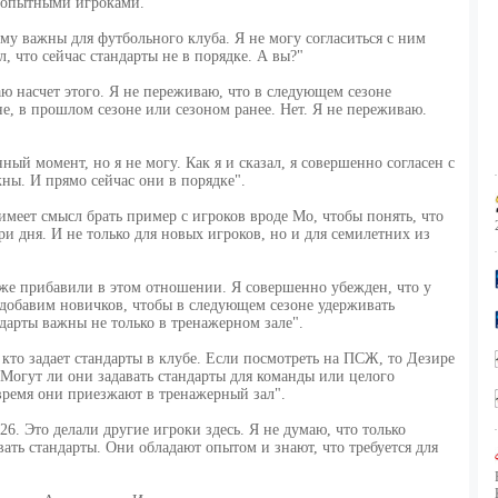
о опытными игроками.
му важны для футбольного клуба. Я не могу согласиться с ним
, что сейчас стандарты не в порядке. А вы?"
ваю насчет этого. Я не переживаю, что в следующем сезоне
не, в прошлом сезоне или сезоном ранее. Нет. Я не переживаю.
нный момент, но я не могу. Как я и сказал, я совершенно согласен с
жны. И прямо сейчас они в порядке".
меет смысл брать пример с игроков вроде Мо, чтобы понять, что
ри дня. И не только для новых игроков, но и для семилетних из
же прибавили в этом отношении. Я совершенно убежден, что у
 добавим новичков, чтобы в следующем сезоне удерживать
дарты важны не только в тренажерном зале".
то задает стандарты в клубе. Если посмотреть на ПСЖ, то Дезире
 Могут ли они задавать стандарты для команды или целого
 время они приезжают в тренажерный зал".
26. Это делали другие игроки здесь. Я не думаю, что только
авать стандарты. Они обладают опытом и знают, что требуется для