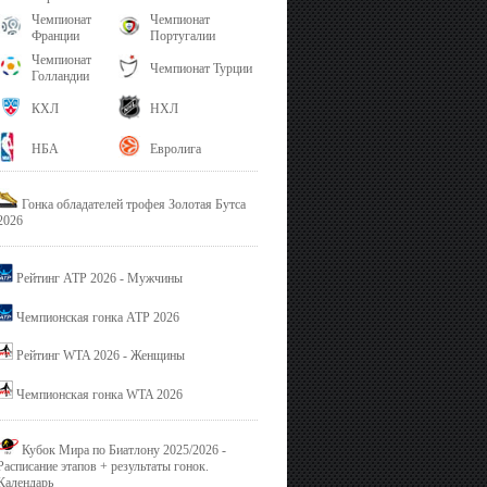
Чемпионат
Чемпионат
Франции
Португалии
Чемпионат
Чемпионат Турции
Голландии
КХЛ
НХЛ
НБА
Евролига
Гонка обладателей трофея Золотая Бутса
2026
Рейтинг ATP 2026 - Мужчины
Чемпионская гонка ATP 2026
Рейтинг WTA 2026 - Женщины
Чемпионская гонка WTA 2026
Кубок Мира по Биатлону 2025/2026 -
Расписание этапов + результаты гонок.
Календарь