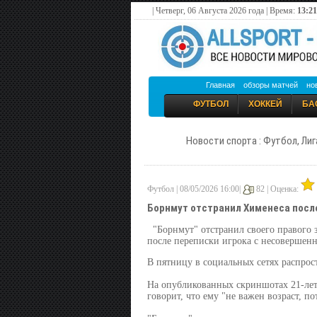
| Четверг, 06 Августа 2026 года | Время:
13:21
Главная
обзоры матчей
но
ФУТБОЛ
ХОККЕЙ
БА
Новости спорта : Футбол, Лиг
Футбол | 08/05/2026 16:00|
82 |
Оценка:
Борнмут отстранил Хименеса посл
"Борнмут" отстранил своего правого 
после переписки игрока с несовершенн
В пятницу в социальных сетях распро
На опубликованных скриншотах 21-лет
говорит, что ему "не важен возраст, по