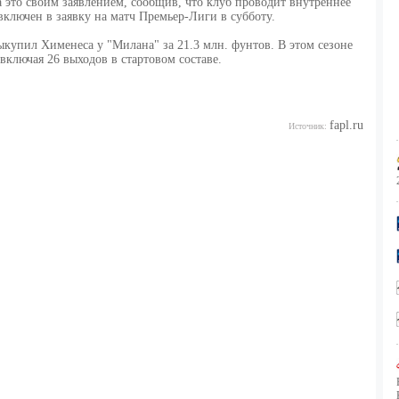
 это своим заявлением, сообщив, что клуб проводит внутреннее
включен в заявку на матч Премьер-Лиги в субботу.
купил Хименеса у "Милана" за 21.3 млн. фунтов. В этом сезоне
включая 26 выходов в стартовом составе.
fapl.ru
Источник: