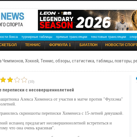
вости бокса
турнирные таблицы
прямые трансляции
текстовые трансляции
спор
СКЕТБОЛ
ТЕННИС
ФОРМУЛА 1
БИАТЛОН
НОВОСТИ СПОР
а Чемпионов, Хоккей, Теннис, обзоры, статистика, таблицы, повторы, 
(10)
е переписки с несовершеннолетней
защитника Алекса Хименеса от участия в матче против "Фулхэма"
олетней.
странились скриншоты переписки Хименеса с 15-летней девушкой.
ний испанец предлагает несовершеннолетней встретиться и
тому что она очень красивая".