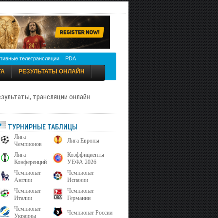
тивные телетрансляции
PDA
ТА
РЕЗУЛЬТАТЫ ОНЛАЙН
результаты, трансляции онлайн
ТУРНИРНЫЕ ТАБЛИЦЫ
Лига
Лига Европы
Чемпионов
Лига
Коэффициенты
Конференций
УЕФА 2026
Чемпионат
Чемпионат
Англии
Испании
Чемпионат
Чемпионат
Италии
Германии
Чемпионат
Чемпионат России
Украины