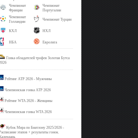
Чемпионат
Чемпионат
Франции
Португалии
Чемпионат
Чемпионат Турции
Голландии
КХЛ
НХЛ
НБА
Евролига
Гонка обладателей трофея Золотая Бутса
2026
Рейтинг ATP 2026 - Мужчины
Чемпионская гонка ATP 2026
Рейтинг WTA 2026 - Женщины
Чемпионская гонка WTA 2026
Кубок Мира по Биатлону 2025/2026 -
Расписание этапов + результаты гонок.
Календарь