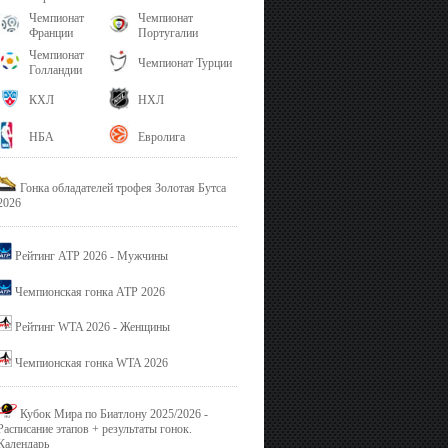
Чемпионат
Чемпионат
Франции
Португалии
Чемпионат
Чемпионат Турции
Голландии
КХЛ
НХЛ
НБА
Евролига
Гонка обладателей трофея Золотая Бутса
2026
Рейтинг ATP 2026 - Мужчины
Чемпионская гонка ATP 2026
Рейтинг WTA 2026 - Женщины
Чемпионская гонка WTA 2026
Кубок Мира по Биатлону 2025/2026 -
Расписание этапов + результаты гонок.
Календарь