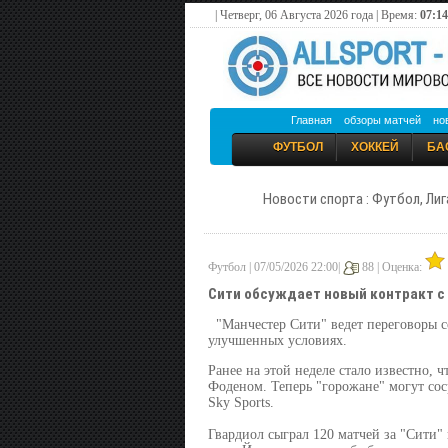
| Четверг, 06 Августа 2026 года | Время:
07:14
Главная
обзоры матчей
но
ФУТБОЛ
ХОККЕЙ
БА
Новости спорта : Футбол, Лиг
Футбол | 07/05/2026 22:00|
88 |
Оценка:
Сити обсуждает новый контракт с
"Манчестер Сити" ведет переговоры 
улучшенных условиях.
Ранее на этой неделе стало известно,
Фоденом. Теперь "горожане" могут сос
Sky Sports.
Гвардиол сыграл 120 матчей за "Сити" 