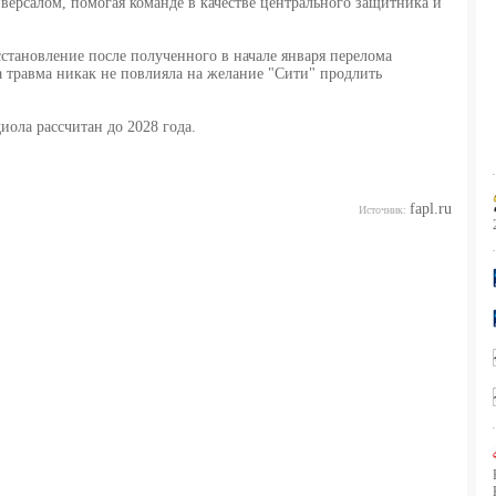
версалом, помогая команде в качестве центрального защитника и
становление после полученного в начале января перелома
а травма никак не повлияла на желание "Сити" продлить
ола рассчитан до 2028 года.
fapl.ru
Источник: