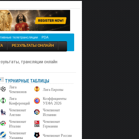
тивные телетрансляции
PDA
ТА
РЕЗУЛЬТАТЫ ОНЛАЙН
результаты, трансляции онлайн
ТУРНИРНЫЕ ТАБЛИЦЫ
Лига
Лига Европы
Чемпионов
Лига
Коэффициенты
Конференций
УЕФА 2026
Чемпионат
Чемпионат
Англии
Испании
Чемпионат
Чемпионат
Италии
Германии
Чемпионат
Чемпионат России
Украины