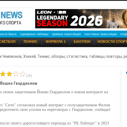
вости бокса
турнирные таблицы
прямые трансляции
текстовые трансляции
спор
СКЕТБОЛ
ТЕННИС
ФОРМУЛА 1
БИАТЛОН
НОВОСТИ СПОР
а Чемпионов, Хоккей, Теннис, обзоры, статистика, таблицы, повторы, 
(10)
 Йошко Гвардиолом
со своим защитником Йошко Гвардиолом о новом контракте на
 что "Сити" согласовал новый контракт с полузащитником Филом
редоточить свои усилия на переговорах с Гвардиолом, сообщает
после своего дорогостоящего перехода из "РБ Лейпциг" в 2023