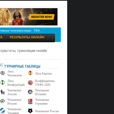
тивные телетрансляции
PDA
ТА
РЕЗУЛЬТАТЫ ОНЛАЙН
результаты, трансляции онлайн
ТУРНИРНЫЕ ТАБЛИЦЫ
Лига
Лига Европы
Чемпионов
Лига
Коэффициенты
Конференций
УЕФА 2026
Чемпионат
Чемпионат
Англии
Испании
Чемпионат
Чемпионат
Италии
Германии
Чемпионат
Чемпионат России
Украины