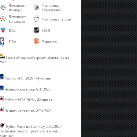
Чемпионат
Чемпионат
Франции
Португалии
Чемпионат
Чемпионат Турции
Голландии
КХЛ
НХЛ
НБА
Евролига
Гонка обладателей трофея Золотая Бутса
2026
Рейтинг ATP 2026 - Мужчины
Чемпионская гонка ATP 2026
Рейтинг WTA 2026 - Женщины
Чемпионская гонка WTA 2026
Кубок Мира по Биатлону 2025/2026 -
Расписание этапов + результаты гонок.
Календарь