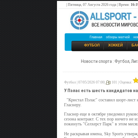
| Пятница, 07 Августа 2026 года | Время:
16:1
Главная
обзоры матчей
но
ФУТБОЛ
ХОККЕЙ
БА
Новости спорта : Футбол, Лиг
Футбол | 07/05/2026 07:00|
101 |
Оценка:
У Пэлас есть шесть кандидатов на
"Кристал Пэлас" составил шорт-лист 
Гласнеру.
Гласнер еще в октябре уведомил руково
сезона контракт. С тех пор ничего не 
покинуть "Селхерст Парк" в этом месяц
Не раскрывая имена, Sky Sports утверж