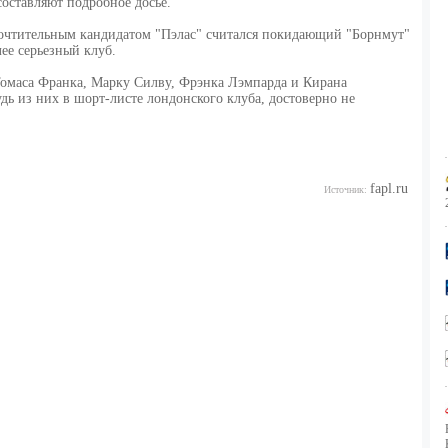
составляют подробное досье.
почтительным кандидатом "Пэлас" считался покидающий "Борнмут"
ее серьезный клуб.
Томаса Франка, Марку Силву, Фрэнка Лэмпарда и Кирана
дь из них в шорт-листе лондонского клуба, достоверно не
fapl.ru
Источник: