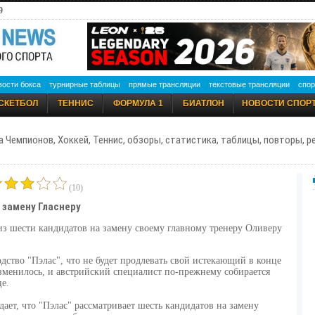
9
вости бокса
турнирные таблицы
прямые трансляции
текстовые трансляции
спор
СКЕТБОЛ
ТЕННИС
ФОРМУЛА 1
БИАТЛОН
НОВОСТИ СПОР
а Чемпионов, Хоккей, Теннис, обзоры, статистика, таблицы, повторы, 
(10)
 замену Гласнеру
из шести кандидатов на замену своему главному тренеру Оливеру
дство "Пэлас", что не будет продлевать свой истекающий в конце
изменилось, и австрийский специалист по-прежнему собирается
е.
дает, что "Пэлас" рассматривает шесть кандидатов на замену