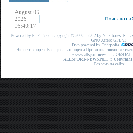
August 06
2026
06:40:17
Powered by
PHP-Fusion
copyright © 2002 - 2012 by Nick Jones. Release
GNU Affero GPL
v3.
Data powered by Oddspedia
Новости спорта. Все права защищены При использовании текст
«www.allsport-news.net» ОБЯЗА
ALLSPORT-NEWS.NET
:: Copyright
Реклама на сайте