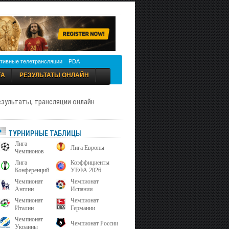
тивные телетрансляции
PDA
ТА
РЕЗУЛЬТАТЫ ОНЛАЙН
результаты, трансляции онлайн
ТУРНИРНЫЕ ТАБЛИЦЫ
Лига
Лига Европы
Чемпионов
Лига
Коэффициенты
Конференций
УЕФА 2026
Чемпионат
Чемпионат
Англии
Испании
Чемпионат
Чемпионат
Италии
Германии
Чемпионат
Чемпионат России
Украины