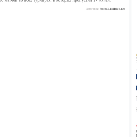
10 матчей во всех турнирах, в которых пропустил 17 мячей.
Источник:
football.kulichki.net