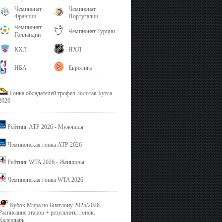
Чемпионат
Чемпионат
Франции
Португалии
Чемпионат
Чемпионат Турции
Голландии
КХЛ
НХЛ
НБА
Евролига
Гонка обладателей трофея Золотая Бутса
2026
Рейтинг ATP 2026 - Мужчины
Чемпионская гонка ATP 2026
Рейтинг WTA 2026 - Женщины
Чемпионская гонка WTA 2026
Кубок Мира по Биатлону 2025/2026 -
Расписание этапов + результаты гонок.
Календарь