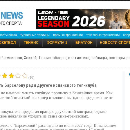
вости бокса
турнирные таблицы
прямые трансляции
текстовые трансляции
спор
СКЕТБОЛ
ТЕННИС
ФОРМУЛА 1
БИАТЛОН
НОВОСТИ СПОР
а Чемпионов, Хоккей, Теннис, обзоры, статистика, таблицы, повторы, 
(10)
ь Барселону ради другого испанского топ-клуба
не намерен менять клубную прописку в ближайшее время. Как
6-летний польский голкипер отклонил выгодное предложение от
окупатель предлагал вратарю двухлетний контракт, однако
вое нежелание уходить из стана сине-гранатовых.
ляка с "Барселоной" рассчитано до июня 2027 года. В нынешнем