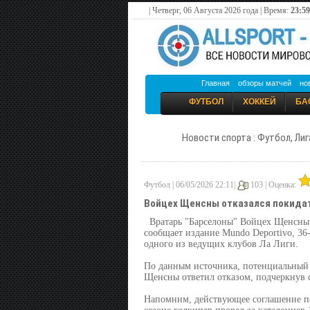
| Четверг, 06 Августа 2026 года | Время:
23:59
Главная
обзоры матчей
но
ФУТБОЛ
ХОККЕЙ
БА
Новости спорта : Футбол, Лиг
Футбол | 06/05/2026 22:11|
103 |
Оценка:
Войцех Щенсны отказался покидат
Вратарь "Барселоны" Войцех Щенсны 
сообщает издание Mundo Deportivo, 3
одного из ведущих клубов Ла Лиги.
По данным источника, потенциальный п
Щенсны ответил отказом, подчеркнув с
Напомним, действующее соглашение по