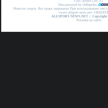
GNU Affero GPL
v3.
Data powered by Oddspedia
Новости спорта. Все права защищены При использовании текст
«www.allsport-news.net» ОБЯЗА
ALLSPORT-NEWS.NET
:: Copyright
Реклама на сайте