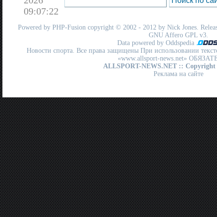
09:07:22
Powered by
PHP-Fusion
copyright © 2002 - 2012 by Nick Jones. Release
GNU Affero GPL
v3.
Data powered by Oddspedia
Новости спорта. Все права защищены При использовании текст
«www.allsport-news.net» ОБЯЗА
ALLSPORT-NEWS.NET
:: Copyright
Реклама на сайте