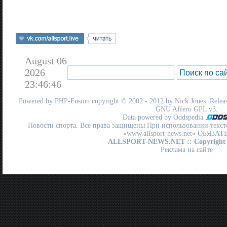
August 06
2026
23:46:46
Powered by
PHP-Fusion
copyright © 2002 - 2012 by Nick Jones. Release
GNU Affero GPL
v3.
Data powered by Oddspedia
Новости спорта. Все права защищены При использовании текст
«www.allsport-news.net» ОБЯЗА
ALLSPORT-NEWS.NET
:: Copyright
Реклама на сайте