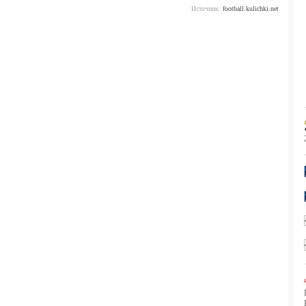
Источник:
football.kulichki.net