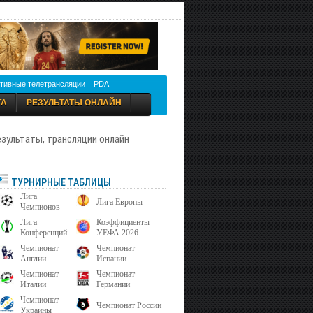
тивные телетрансляции
PDA
ТА
РЕЗУЛЬТАТЫ ОНЛАЙН
результаты, трансляции онлайн
ТУРНИРНЫЕ ТАБЛИЦЫ
Лига
Лига Европы
Чемпионов
Лига
Коэффициенты
Конференций
УЕФА 2026
Чемпионат
Чемпионат
Англии
Испании
Чемпионат
Чемпионат
Италии
Германии
Чемпионат
Чемпионат России
Украины