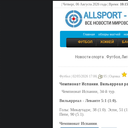
| Четверг, 06 Августа 2026 года | Время:
10:15
Главная
обзоры матчей
но
ФУТБОЛ
ХОККЕЙ
БА
Новости спорта : Футбол, Лиг
Футбол | 02/05/2026 17:06|
95 |
Оценка:
Чемпионат Испании. Вильярреал р
Чемпионат Испании, 34-й тур.
Вильярреал - Леванте 5:1 (1:0).
Голы: Микаутадзе, 38 (1:0). Эспи, 51 (1
Пепе, 90 (5:1).
Чемпионат Испании
.