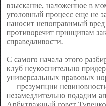
взыскание, наложенное в мом
уголовный процесс еще не з
наносит непоправимый вред 
противоречит принципам зак
справедливости.
С самого начала этого разби
клуб неукоснительно приде
универсальных правовых нор
— презумпции невиновност
незамедлительно подадим а
Арбитражный совет Турецко