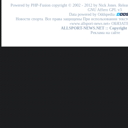
Powered by
PHP-Fusion
copyright © 2002 - 2012 by Nick Jones. Release
GNU Affero GPL
v3.
Data powered by Oddspedia
Новости спорта. Все права защищены При использовании текст
«www.allsport-news.net» ОБЯЗА
ALLSPORT-NEWS.NET
:: Copyright
Реклама на сайте