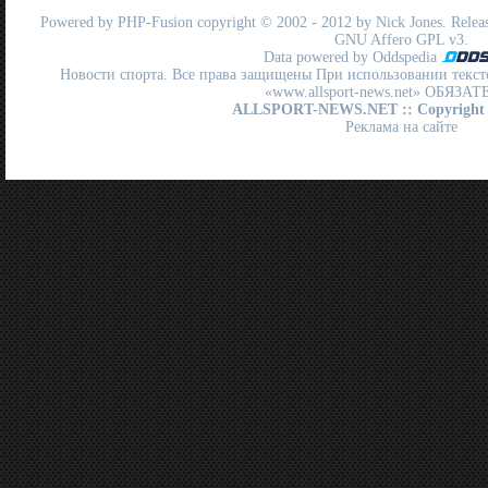
Powered by
PHP-Fusion
copyright © 2002 - 2012 by Nick Jones. Release
GNU Affero GPL
v3.
Data powered by Oddspedia
Новости спорта. Все права защищены При использовании текст
«www.allsport-news.net» ОБЯЗА
ALLSPORT-NEWS.NET
:: Copyright
Реклама на сайте