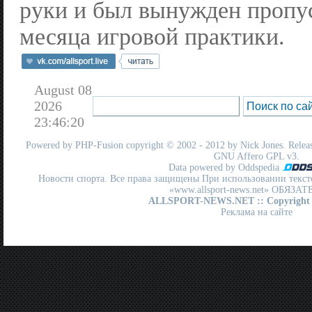
руки и был вынужден пропу
месяца игровой практики.
August 08
2026
23:46:20
Powered by
PHP-Fusion
copyright © 2002 - 2012 by Nick Jones. Release
GNU Affero GPL
v3.
Data powered by Oddspedia
Новости спорта. Все права защищены При использовании текст
«www.allsport-news.net» ОБЯЗА
ALLSPORT-NEWS.NET
:: Copyright
Реклама на сайте