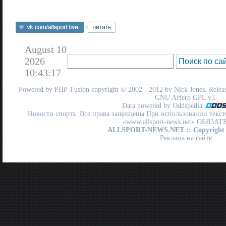
August 10
2026
10:43:17
Powered by
PHP-Fusion
copyright © 2002 - 2012 by Nick Jones. Release
GNU Affero GPL
v3.
Data powered by Oddspedia
Новости спорта. Все права защищены При использовании текст
«www.allsport-news.net» ОБЯЗА
ALLSPORT-NEWS.NET
:: Copyright
Реклама на сайте