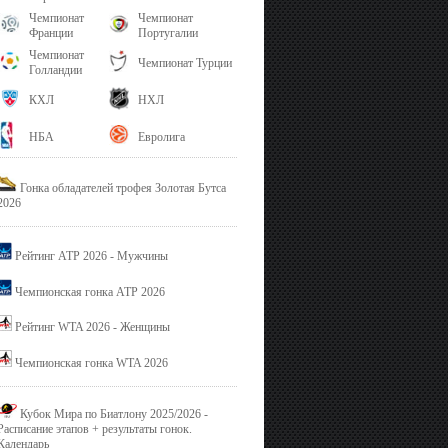
Чемпионат
Чемпионат
Франции
Португалии
Чемпионат
Чемпионат Турции
Голландии
КХЛ
НХЛ
НБА
Евролига
Гонка обладателей трофея Золотая Бутса
2026
Рейтинг ATP 2026 - Мужчины
Чемпионская гонка ATP 2026
Рейтинг WTA 2026 - Женщины
Чемпионская гонка WTA 2026
Кубок Мира по Биатлону 2025/2026 -
Расписание этапов + результаты гонок.
Календарь