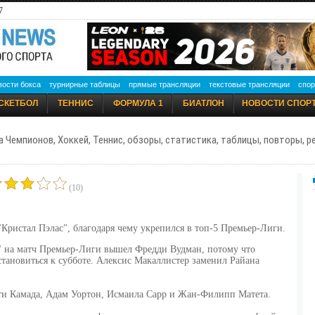
7
вости бокса
турнирные таблицы
прямые трансляции
текстовые трансляции
спор
СКЕТБОЛ
ТЕННИС
ФОРМУЛА 1
БИАТЛОН
НОВОСТИ СПОР
а Чемпионов, Хоккей, Теннис, обзоры, статистика, таблицы, повторы, 
(10)
"Кристал Пэлас", благодаря чему укрепился в топ-5 Премьер-Лиги.
х" на матч Премьер-Лиги вышел Фредди Вудман, потому что
становиться к субботе. Алексис Макаллистер заменил Райана
ти Камада, Адам Уортон, Исмаила Сарр и Жан-Филипп Матета.