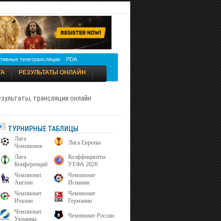
тивные телетрансляции
PDA
ТА
РЕЗУЛЬТАТЫ ОНЛАЙН
результаты, трансляции онлайн
ТУРНИРНЫЕ ТАБЛИЦЫ
Лига
Лига Европы
Чемпионов
Лига
Коэффициенты
Конференций
УЕФА 2026
Чемпионат
Чемпионат
Англии
Испании
Чемпионат
Чемпионат
Италии
Германии
Чемпионат
Чемпионат России
Украины