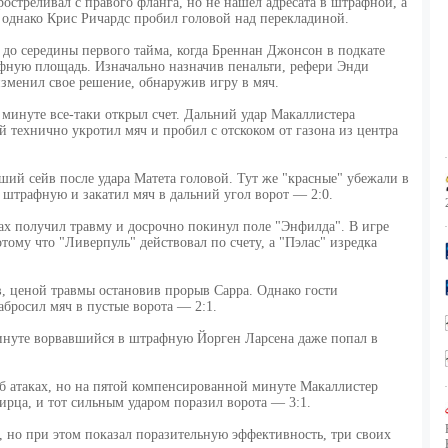
остреливал с правого фланга, но не нашел адресата в штрафной, а
, однако Крис Ричардс пробил головой над перекладиной.
 до середины первого тайма, когда Бреннан Джонсон в подкате
афную площадь. Изначально назначив пенальти, рефери Энди
изменил свое решение, обнаружив игру в мяч.
 минуте все-таки открыл счет. Дальний удар Макаллистера
й технично укротил мяч и пробил с отскоком от газона из центра
ий сейв после удара Матета головой. Тут же "красные" убежали в
в штрафную и закатил мяч в дальний угол ворот — 2:0.
лах получил травму и досрочно покинул поле "Энфилда". В игре
ому что "Ливерпуль" действовал по счету, а "Пэлас" изредка
, ценой травмы остановив прорыв Сарра. Однако гости
бросил мяч в пустые ворота — 2:1.
минуте ворвавшийся в штрафную Йорген Ларсена даже попал в
б атаках, но на пятой компенсированной минуте Макаллистер
рца, и тот сильным ударом поразил ворота — 3:1.
, но при этом показал поразительную эффективность, три своих