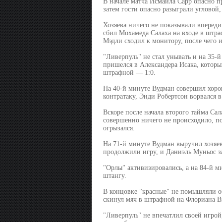
В начале матча Исмаила Сарр опасно пр
затем гости опасно разыграли угловой
Хозяева ничего не показывали впереди
сбил Мохамеда Салаха на входе в штр
Мэдли сходил к монитору, после чего 
"Ливерпуль" не стал унывать и на 35-й
пришелся в Александера Исака, которы
штрафной — 1:0.
На 40-й минуте Вудман совершил хорош
контратаку, Энди Робертсон ворвался 
Вскоре после начала второго тайма Са
совершенно ничего не происходило, пот
огрызался.
На 71-й минуте Вудман выручил хозяев
продолжили игру, и Даниэль Муньос за
"Орлы" активизировались, а на 84-й 
штангу.
В концовке "красные" не помышляли о
скинул мяч в штрафной на Флориана Ви
"Ливерпуль" не впечатлил своей игрой