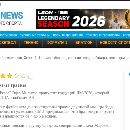
2
вости бокса
турнирные таблицы
прямые трансляции
текстовые трансляции
спор
СКЕТБОЛ
ТЕННИС
ФОРМУЛА 1
БИАТЛОН
НОВОСТИ СПОР
а Чемпионов, Хоккей, Теннис, обзоры, статистика, таблицы, повторы, 
(10)
из-за травмы
Реала" Эдер Милитао пропустит грядущий ЧМ-2026, который
 США, сообщает AS.
то у футболиста диагностирована травма двуглавой мышцы бедра,
ленного сухожилия. СМИ предполагали, что бразилец пропустит
и варьируются от 4 до 5 месяцев.
ёвки попали в группу C, где их соперниками стали Марокко,