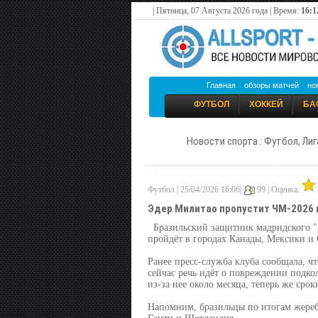
| Пятница, 07 Августа 2026 года | Время:
16:1
Главная
обзоры матчей
но
ФУТБОЛ
ХОККЕЙ
БА
Новости спорта : Футбол, Лиг
Футбол | 25/04/2026 16:06|
99 |
Оценка:
Эдер Милитао пропустит ЧМ-2026 
Бразильский защитник мадридского "
пройдёт в городах Канады, Мексики и
Ранее пресс-служба клуба сообщала, ч
сейчас речь идёт о повреждении подко
из-за нее около месяца, теперь же срок
Напомним, бразильцы по итогам жеребь