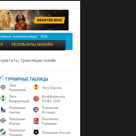
тивные телетрансляции
PDA
ТА
РЕЗУЛЬТАТЫ ОНЛАЙН
результаты, трансляции онлайн
ТУРНИРНЫЕ ТАБЛИЦЫ
Лига
Лига Европы
Чемпионов
Лига
Коэффициенты
Конференций
УЕФА 2026
Чемпионат
Чемпионат
Англии
Испании
Чемпионат
Чемпионат
Италии
Германии
Чемпионат
Чемпионат России
Украины