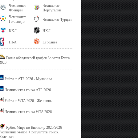
Чемпионат
Чемпионат
Франции
Португалии
Чемпионат
Чемпионат Турции
Голландии
КХЛ
НХЛ
НБА
Евролига
Гонка обладателей трофея Золотая Бутса
2026
Рейтинг ATP 2026 - Мужчины
Чемпионская гонка ATP 2026
Рейтинг WTA 2026 - Женщины
Чемпионская гонка WTA 2026
Кубок Мира по Биатлону 2025/2026 -
Расписание этапов + результаты гонок.
Календарь