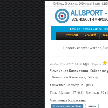
| Суббота, 08 Августа 2026 года | Время:
12:0
Главная
обзоры матчей
но
ФУТБОЛ
ХОККЕЙ
БА
Новости спорта : Футбол, Лиг
Футбол | 25/04/2026 14:59|
96 |
Оценка:
Чемпионат Казахстана. Кайсар не
Чемпионат Казахстана, 7-й тур.
Окжетпес - Кайсар 1:1 (0:1).
Голы: Цуцкич, 27 (0:1). Васильев, 89 (1
Чемпионат Казахстана
.