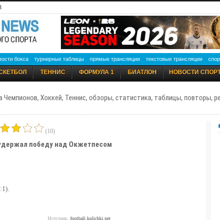
8
вости бокса
турнирные таблицы
прямые трансляции
текстовые трансляции
спор
СКЕТБОЛ
ТЕННИС
ФОРМУЛА 1
БИАТЛОН
НОВОСТИ СПОР
а Чемпионов, Хоккей, Теннис, обзоры, статистика, таблицы, повторы, 
(10)
 удержал победу над Окжетпесом
:1).
Источник:
football.kulichki.net