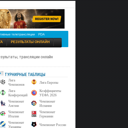
тивные телетрансляции
PDA
ТА
РЕЗУЛЬТАТЫ ОНЛАЙН
результаты, трансляции онлайн
ТУРНИРНЫЕ ТАБЛИЦЫ
Лига
Лига Европы
Чемпионов
Лига
Коэффициенты
Конференций
УЕФА 2026
Чемпионат
Чемпионат
Англии
Испании
Чемпионат
Чемпионат
Италии
Германии
Чемпионат
Чемпионат России
Украины