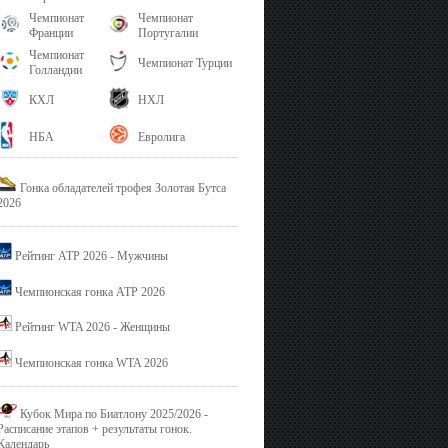
Чемпионат
Чемпионат
Франции
Португалии
Чемпионат
Чемпионат Турции
Голландии
КХЛ
НХЛ
НБА
Евролига
Гонка обладателей трофея Золотая Бутса
2026
Рейтинг ATP 2026 - Мужчины
Чемпионская гонка ATP 2026
Рейтинг WTA 2026 - Женщины
Чемпионская гонка WTA 2026
Кубок Мира по Биатлону 2025/2026 -
Расписание этапов + результаты гонок.
Календарь