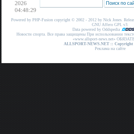
2026
04:48:29
Powered by
PHP-Fusion
copyright © 2002 - 2012 by Nick Jones. Release
GNU Affero GPL
v3.
Data powered by Oddspedia
Новости спорта. Все права защищены При использовании текст
«www.allsport-news.net» ОБЯЗА
ALLSPORT-NEWS.NET
:: Copyright
Реклама на сайте