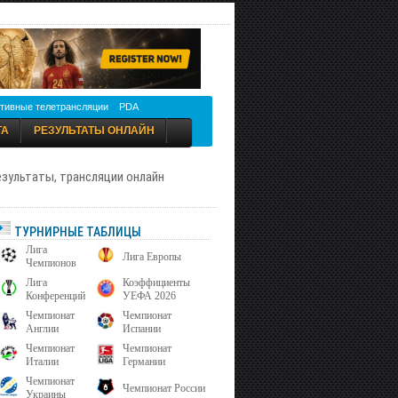
тивные телетрансляции
PDA
ТА
РЕЗУЛЬТАТЫ ОНЛАЙН
результаты, трансляции онлайн
ТУРНИРНЫЕ ТАБЛИЦЫ
Лига
Лига Европы
Чемпионов
Лига
Коэффициенты
Конференций
УЕФА 2026
Чемпионат
Чемпионат
Англии
Испании
Чемпионат
Чемпионат
Италии
Германии
Чемпионат
Чемпионат России
Украины