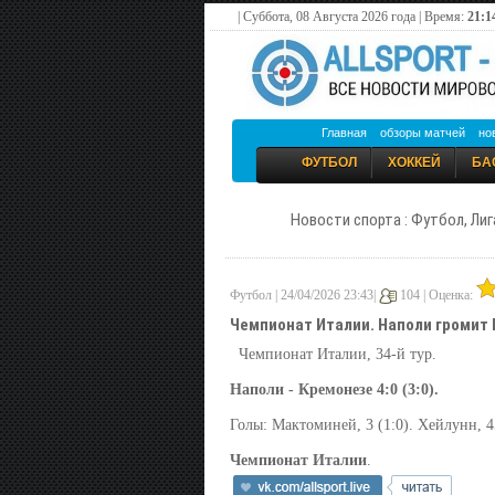
| Суббота, 08 Августа 2026 года | Время:
21:1
Главная
обзоры матчей
но
ФУТБОЛ
ХОККЕЙ
БА
Новости спорта : Футбол, Лиг
Футбол | 24/04/2026 23:43|
104 |
Оценка:
Чемпионат Италии. Наполи громит
Чемпионат Италии, 34-й тур.
Наполи - Кремонезе 4:0 (3:0).
Голы: Мактоминей, 3 (1:0). Хейлунн, 45 
Чемпионат Италии
.