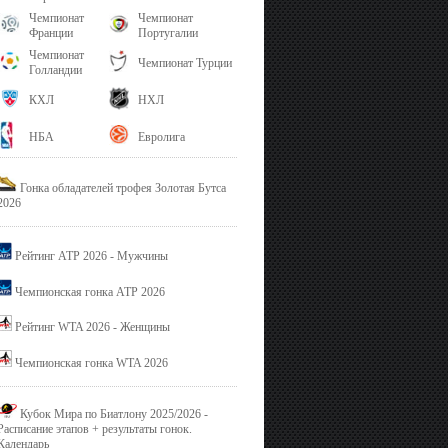
Чемпионат
Чемпионат
Франции
Португалии
Чемпионат
Чемпионат Турции
Голландии
КХЛ
НХЛ
НБА
Евролига
Гонка обладателей трофея Золотая Бутса
2026
Рейтинг ATP 2026 - Мужчины
Чемпионская гонка ATP 2026
Рейтинг WTA 2026 - Женщины
Чемпионская гонка WTA 2026
Кубок Мира по Биатлону 2025/2026 -
Расписание этапов + результаты гонок.
Календарь