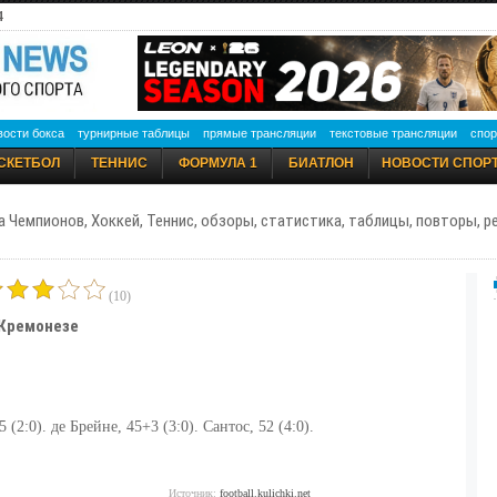
4
вости бокса
турнирные таблицы
прямые трансляции
текстовые трансляции
спор
СКЕТБОЛ
ТЕННИС
ФОРМУЛА 1
БИАТЛОН
НОВОСТИ СПОР
а Чемпионов, Хоккей, Теннис, обзоры, статистика, таблицы, повторы, 
(10)
 Кремонезе
(2:0). де Брейне, 45+3 (3:0). Сантос, 52 (4:0).
Источник:
football.kulichki.net