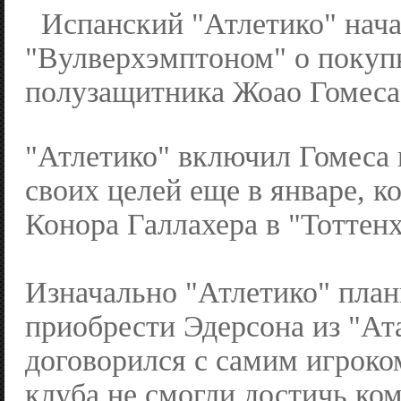
Испанский "Атлетико" нача
"Вулверхэмптоном" о покуп
полузащитника Жоао Гомеса
"Атлетико" включил Гомеса 
своих целей еще в январе, к
Конора Галлахера в "Тоттен
Изначально "Атлетико" пла
приобрести Эдерсона из "Ат
договорился с самим игроком
клуба не смогли достичь ко