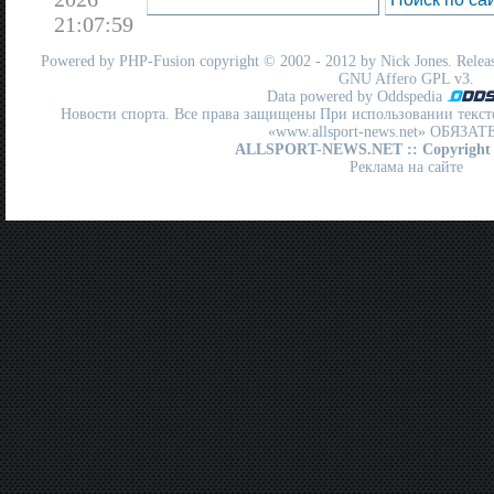
21:07:59
Powered by
PHP-Fusion
copyright © 2002 - 2012 by Nick Jones. Release
GNU Affero GPL
v3.
Data powered by Oddspedia
Новости спорта. Все права защищены При использовании текст
«www.allsport-news.net» ОБЯЗА
ALLSPORT-NEWS.NET
:: Copyright
Реклама на сайте