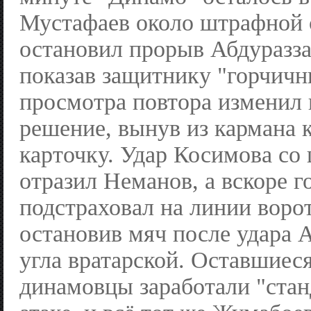
Мустафаев около штрафной
остановил прорыв Абдуразза
показав защитнику "горчичн
просмотра повтора изменил 
решение, вынув из кармана 
карточку. Удар Косимова со
отразил Неманов, а вскоре г
подстраховал на линии воро
остановив мяч после удара 
угла вратарской. Оставшиес
динамовцы заработали "стан