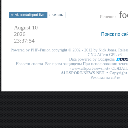
fo
Источник:
August 10
2026
23:37:54
Powered by
PHP-Fusion
copyright © 2002 - 2012 by Nick Jones. Release
GNU Affero GPL
v3.
Data powered by Oddspedia
Новости спорта. Все права защищены При использовании текст
«www.allsport-news.net» ОБЯЗА
ALLSPORT-NEWS.NET
:: Copyright
Реклама на сайте