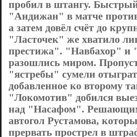
пробил в штангу. Быстрый
"Андижан" в матче против
а затем довёл счёт до круп
"Ласточек" же хватило ли
престижа". "Навбахор" и 
разошлись миром. Пропуст
"ястребы" сумели отыграт
добавленное ко второму та
"Локомотив" добился вые
над "Насафом". Решающим
автогол Рустамова, котор
прервать прострел в штра