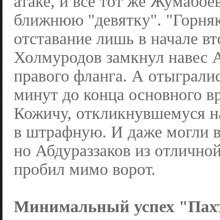
атаке, и всё тот же Жумабое
ближнюю "девятку". "Горня
отставание лишь в начале в
Холмуродов замкнул навес А
правого фланга. А отыгралис
минут до конца основного в
Кожичу, откликнувшемуся н
в штрафную. И даже могли в
но Абдураззаков из отлично
пробил мимо ворот.
Минимальный успех "Пах