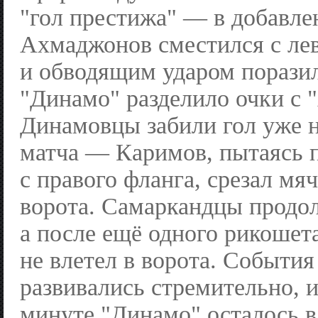
"гол престижа" — в добавле
Ахмаджонов сместился с лев
и обводящим ударом поразил
"Динамо" разделило очки с
Динамовцы забили гол уже н
матча — Каримов, пытаясь п
с правого фланга, срезал мя
ворота. Самаркандцы продол
а после ещё одного рикошет
не влетел в ворота. События
развивались стремительно, и
минуте "Динамо" осталось в