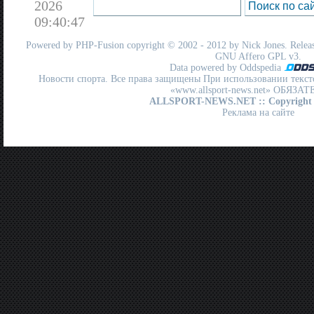
2026
09:40:47
Powered by
PHP-Fusion
copyright © 2002 - 2012 by Nick Jones. Release
GNU Affero GPL
v3.
Data powered by Oddspedia
Новости спорта. Все права защищены При использовании текст
«www.allsport-news.net» ОБЯЗА
ALLSPORT-NEWS.NET
:: Copyright
Реклама на сайте