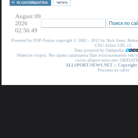
August 09
2026
02:56:49
Powered by
PHP-Fusion
copyright © 2002 - 2012 by Nick Jones. Release
GNU Affero GPL
v3.
Data powered by Oddspedia
Новости спорта. Все права защищены При использовании текст
«www.allsport-news.net» ОБЯЗА
ALLSPORT-NEWS.NET
:: Copyright
Реклама на сайте