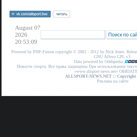
August 07
2026
20:53:09
Powered by
PHP-Fusion
copyright © 2002 - 2012 by Nick Jones. Release
GNU Affero GPL
v3.
Data powered by Oddspedia
Новости спорта. Все права защищены При использовании текст
«www.allsport-news.net» ОБЯЗА
ALLSPORT-NEWS.NET
:: Copyright
Реклама на сайте