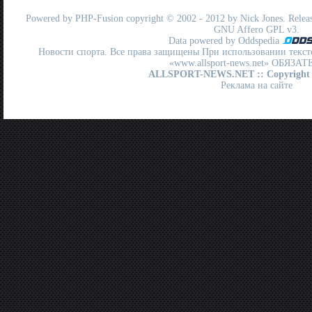
Powered by
PHP-Fusion
copyright © 2002 - 2012 by Nick Jones. Release
GNU Affero GPL
v3.
Data powered by Oddspedia
Новости спорта. Все права защищены При использовании текст
«www.allsport-news.net» ОБЯЗА
ALLSPORT-NEWS.NET
:: Copyright
Реклама на сайте