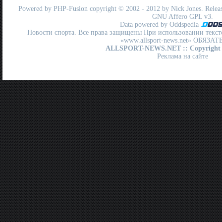
Powered by
PHP-Fusion
copyright © 2002 - 2012 by Nick Jones. Release
GNU Affero GPL
v3.
Data powered by Oddspedia
Новости спорта. Все права защищены При использовании текст
«www.allsport-news.net» ОБЯЗА
ALLSPORT-NEWS.NET
:: Copyright
Реклама на сайте