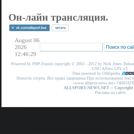
Он-лайн трансляция.
August 06
2026
12:46:29
Powered by
PHP-Fusion
copyright © 2002 - 2012 by Nick Jones. Release
GNU Affero GPL
v3.
Data powered by Oddspedia
Новости спорта. Все права защищены При использовании текст
«www.allsport-news.net» ОБЯЗА
ALLSPORT-NEWS.NET
:: Copyright
Реклама на сайте