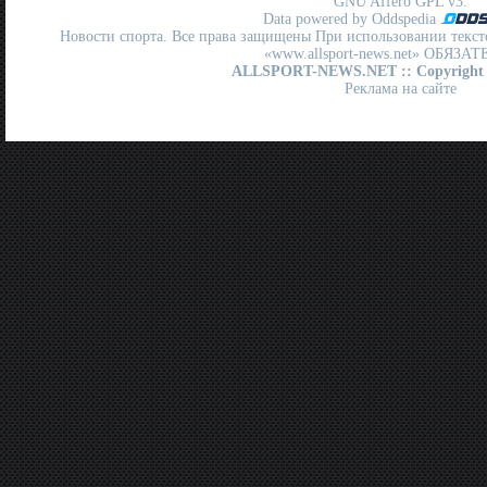
GNU Affero GPL
v3.
Data powered by Oddspedia
Новости спорта. Все права защищены При использовании текст
«www.allsport-news.net» ОБЯЗА
ALLSPORT-NEWS.NET
:: Copyright
Реклама на сайте