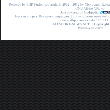
Powered by
PHP-Fusion
copyright © 2002 - 2012 by Nick Jones. Release
GNU Affero GPL
v3.
Data powered by Oddspedia
Новости спорта. Все права защищены При использовании текст
«www.allsport-news.net» ОБЯЗА
ALLSPORT-NEWS.NET
:: Copyright
Реклама на сайте