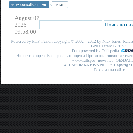
August 07
2026
09:58:00
Powered by
PHP-Fusion
copyright © 2002 - 2012 by Nick Jones. Release
GNU Affero GPL
v3.
Data powered by Oddspedia
Новости спорта. Все права защищены При использовании текст
«www.allsport-news.net» ОБЯЗА
ALLSPORT-NEWS.NET
:: Copyright
Реклама на сайте