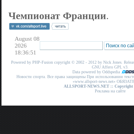
Чемпионат Франции
.
August 08
2026
18:36:51
Powered by
PHP-Fusion
copyright © 2002 - 2012 by Nick Jones. Release
GNU Affero GPL
v3.
Data powered by Oddspedia
Новости спорта. Все права защищены При использовании текст
«www.allsport-news.net» ОБЯЗА
ALLSPORT-NEWS.NET
:: Copyright
Реклама на сайте