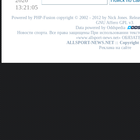
13:21:05
Powered by
PHP-Fusion
copyright © 2002 - 2012 by Nick Jones. Release
GNU Affero GPL
v3.
Data powered by Oddspedia
Новости спорта. Все права защищены При использовании текст
«www.allsport-news.net» ОБЯЗА
ALLSPORT-NEWS.NET
:: Copyright
Реклама на сайте