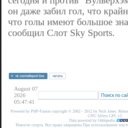
сегодня и против "Вулверхэ
он даже забил гол, что край
что голы имеют большое зн
сообщил Слот Sky Sports.
August 07
2026
05:47:41
Powered by
PHP-Fusion
copyright © 2002 - 2012 by Nick Jones. Release
GNU Affero GPL
v3.
Data powered by Oddspedia
Новости спорта. Все права защищены При использовании текст