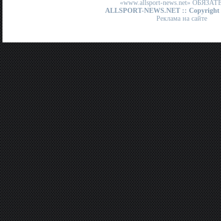
«www.allsport-news.net» ОБЯЗА
ALLSPORT-NEWS.NET
:: Copyright
Реклама на сайте