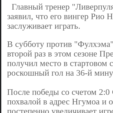
Главный тренер "Ливерпул
заявил, что его вингер Рио 
заслуживает играть.
В субботу против "Фулхэма
второй раз в этом сезоне П
получил место в стартовом с
роскошный гол на 36-й мину
После победы со счетом 2:0
похвалой в адрес Нгумоа и о
постепенно увеличивает игр