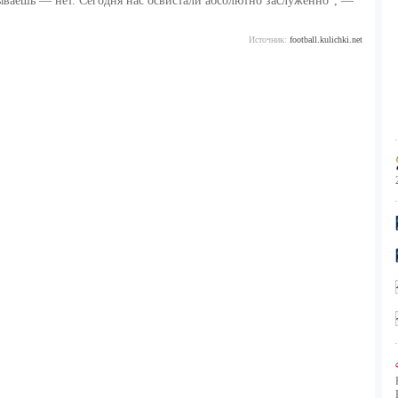
ываешь — нет. Сегодня нас освистали абсолютно заслуженно", —
Источник:
football.kulichki.net