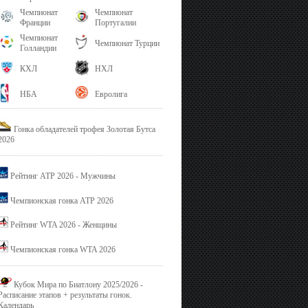
Чемпионат
Чемпионат
Франции
Португалии
Чемпионат
Чемпионат Турции
Голландии
КХЛ
НХЛ
НБА
Евролига
Гонка обладателей трофея Золотая Бутса
2026
Рейтинг ATP 2026 - Мужчины
Чемпионская гонка ATP 2026
Рейтинг WTA 2026 - Женщины
Чемпионская гонка WTA 2026
Кубок Мира по Биатлону 2025/2026 -
Расписание этапов + результаты гонок.
Календарь