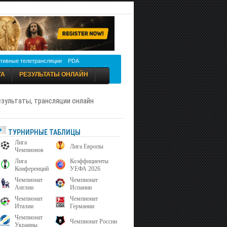
тивные телетрансляции
PDA
ТА
РЕЗУЛЬТАТЫ ОНЛАЙН
результаты, трансляции онлайн
ТУРНИРНЫЕ ТАБЛИЦЫ
Лига
Лига Европы
Чемпионов
Лига
Коэффициенты
Конференций
УЕФА 2026
Чемпионат
Чемпионат
Англии
Испании
Чемпионат
Чемпионат
Италии
Германии
Чемпионат
Чемпионат России
Украины