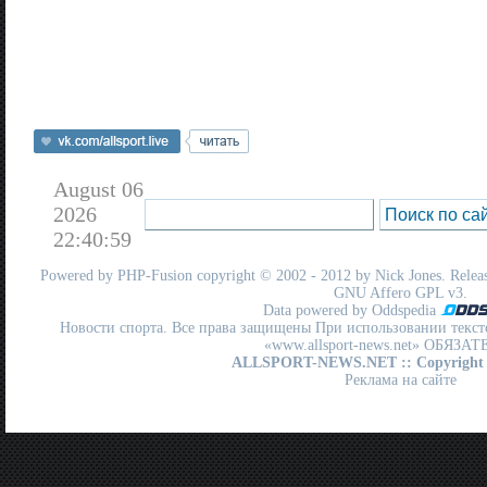
August 06
2026
22:40:59
Powered by
PHP-Fusion
copyright © 2002 - 2012 by Nick Jones. Release
GNU Affero GPL
v3.
Data powered by Oddspedia
Новости спорта. Все права защищены При использовании текст
«www.allsport-news.net» ОБЯЗА
ALLSPORT-NEWS.NET
:: Copyright
Реклама на сайте